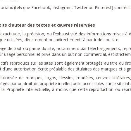
sociaux (tels que Facebook, Instagram, Twitter ou Pinterest) sont édi
roits d’auteur des textes et œuvres réservées
xactitude, la précision, ou l’exhaustivité des informations mises à d
ue utilisées, directement ou indirectement, à partir de son site.
L’usage de tout ou partie du site, notamment par téléchargements, rep
ur usage personnel et privé dans un but non commercial, est stricteme
ctifs reproduits sur les sites sont également protégés au titre du dr
jet d’une autorisation écrite préalable des titulaires des marques et sig
utorisée de marques, logos, dessins, modèles, œuvres littéraires,
és par un droit de propriété intellectuelle accessibles sur le site int
 la Propriété Intellectuelle, à moins que cette reproduction ou rep