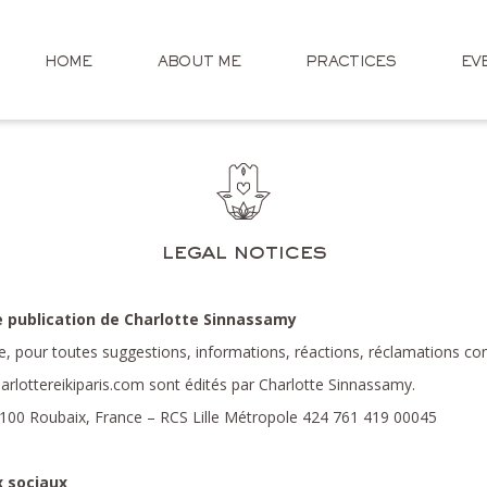
HOME
ABOUT ME
PRACTICES
EV
legal notices
e publication de Charlotte Sinnassamy
 pour toutes suggestions, informations, réactions, réclamations con
rlottereikiparis.com sont édités par Charlotte Sinnassamy.
59100 Roubaix, France – RCS Lille Métropole 424 761 419 00045
x sociaux